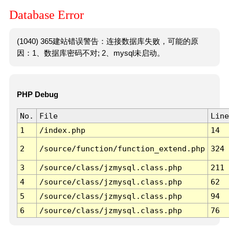
Database Error
(1040) 365建站错误警告：连接数据库失败，可能的原
因：1、数据库密码不对; 2、mysql未启动。
PHP Debug
No.
File
Line
1
/index.php
14
2
/source/function/function_extend.php
324
3
/source/class/jzmysql.class.php
211
4
/source/class/jzmysql.class.php
62
5
/source/class/jzmysql.class.php
94
6
/source/class/jzmysql.class.php
76