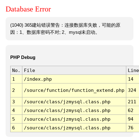
Database Error
(1040) 365建站错误警告：连接数据库失败，可能的原
因：1、数据库密码不对; 2、mysql未启动。
PHP Debug
No.
File
Line
1
/index.php
14
2
/source/function/function_extend.php
324
3
/source/class/jzmysql.class.php
211
4
/source/class/jzmysql.class.php
62
5
/source/class/jzmysql.class.php
94
6
/source/class/jzmysql.class.php
76