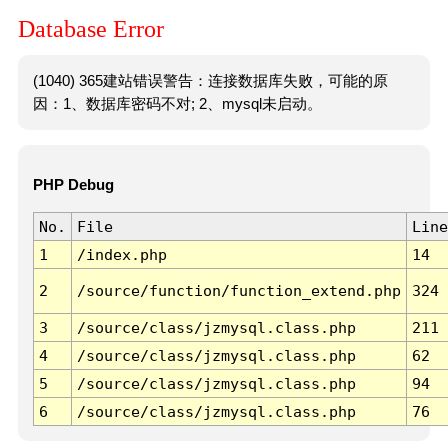
Database Error
(1040) 365建站错误警告：连接数据库失败，可能的原
因：1、数据库密码不对; 2、mysql未启动。
PHP Debug
No.
File
Line
1
/index.php
14
2
/source/function/function_extend.php
324
3
/source/class/jzmysql.class.php
211
4
/source/class/jzmysql.class.php
62
5
/source/class/jzmysql.class.php
94
6
/source/class/jzmysql.class.php
76