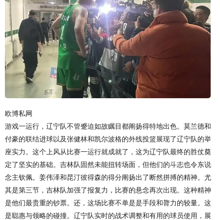
欧博私网
游戏一运行，辽宁队不管蹙迫如故瞩目都阐扬得特地出色。莫兰德和
付豪的联结进球以及张健林和凯尔波格的外线投篮展现了辽宁队的举
座实力。这个上风从比赛一运行就成就了，这为辽宁队最终的胜仗奠
定了坚实的基础。吉林队固然未能扭转场面，但他们的斗志也令东说
念主钦佩。姜伟泽和昆汀彼得森的得分阐扬出了断然拼搏的精神。尤
其是第三节，吉林队加强了报复力，比赛的悬念再次出现。这种精神
是他们最贵重的钞票。还，这场比赛不单是是手段和膂力的较量。这
是聪惠与领略的碰撞。辽宁队实时的战术调整和有用的球员使用，展