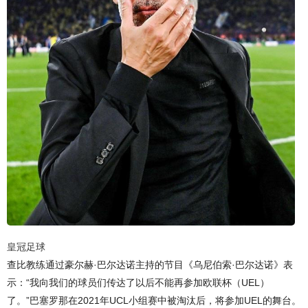
皇冠足球
查比教练通过豪尔赫·巴尔达诺主持的节目《乌尼伯索·巴尔达诺》表
示：“我向我们的球员们传达了以后不能再参加欧联杯（UEL）
了。”巴塞罗那在2021年UCL小组赛中被淘汰后，将参加UEL的舞台。