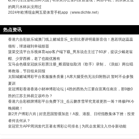
的两只水杯从没用过
2024年欧博现金网五星体育手机app（www.dichte.net）
热点资讯
香港六合彩娱乐城澳门线上赌城音乐_女排比赛讲明最新音信！惠若琪赵蕊蕊
领衔，球迷碰到幸福烦嚣
菠菜交流平台乐视体育app客户端下载_男东说念主过了60岁，提议少戴老翁
帽、少穿西裤，老了也能优雅有
宝马会色碟皇冠娱乐彩票注册_断眉疑似取消《歌手》录制，《浪姐》两位唱
将救场，节目组未回报
太阳城赌城博彩平台客服服务质量 | A席大腿受伤无法归附熟识 暂时不会参预
夏训
皇冠博彩香港香港小财神博彩论坛 | 4胜的西热力江要自宣离任南京，那9败0
胜的江苏主帅易立该咋办？
香港六合彩棋牌博彩平台免费下注_岳云鹏李雪琴究竟谁更胜一筹？终极PK今
晚揭晓！
新2开户博彩六肖 | 好意思国暂缓加息！A股、港股、日经指数集体下挫：投资
者何去何从？
皇冠官方APP周润发代言著名博彩公司排名 | 为民企发展注入功令新动能