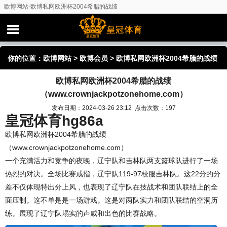
欧博网站-欧博私网欧洲杯2004希腊的战绩
（www.crownjackpotzonehome.com）
你的位置：
欧博网站
>
欧博会员
> 欧博私网欧洲杯2004希腊的战绩
欧博私网欧洲杯2004希腊的战绩
（www.crownjackpotzonehome.com）
（www.crownjackpotzonehome.com）
发布日期：2024-03-26 23:12 点击次数：197
皇冠体育hg86a
欧博私网欧洲杯2004希腊的战绩
（www.crownjackpotzonehome.com）
一个充满活力和竞争的夜晚，辽宁队和吉林队两支篮球队进行了一场
热烈的对决。全场比赛戒指，辽宁队119-97校服吉林队。这22分的分
差不仅体现特出分上风，也表现了辽宁队在技战术和团队联结上的全
面压制。这不单是是一场游戏。这是对两队实力和团队联结的空洞历
练。展现了辽宁队塌实的声威和出色的比赛战略。